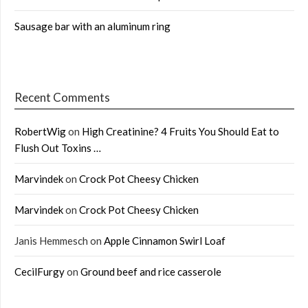
Sausage bar with an aluminum ring
Recent Comments
RobertWig
on
High Creatinine? 4 Fruits You Should Eat to
Flush Out Toxins …
Marvindek
on
Crock Pot Cheesy Chicken
Marvindek
on
Crock Pot Cheesy Chicken
Janis Hemmesch
on
Apple Cinnamon Swirl Loaf
CecilFurgy
on
Ground beef and rice casserole