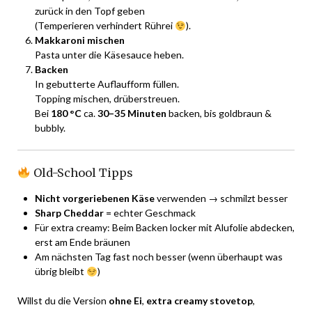
zurück in den Topf geben
(Temperieren verhindert Rührei
).
Makkaroni mischen
Pasta unter die Käsesauce heben.
Backen
In gebutterte Auflaufform füllen.
Topping mischen, drüberstreuen.
Bei
180 °C
ca.
30–35 Minuten
backen, bis goldbraun &
bubbly.
Old-School Tipps
Nicht vorgeriebenen Käse
verwenden → schmilzt besser
Sharp Cheddar
= echter Geschmack
Für extra creamy: Beim Backen locker mit Alufolie abdecken,
erst am Ende bräunen
Am nächsten Tag fast noch besser (wenn überhaupt was
übrig bleibt
)
Willst du die Version
ohne Ei
,
extra creamy stovetop
,