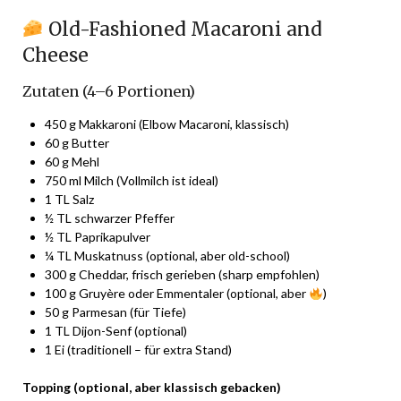
Old-Fashioned Macaroni and
Cheese
Zutaten (4–6 Portionen)
450 g Makkaroni (Elbow Macaroni, klassisch)
60 g Butter
60 g Mehl
750 ml Milch (Vollmilch ist ideal)
1 TL Salz
½ TL schwarzer Pfeffer
½ TL Paprikapulver
¼ TL Muskatnuss (optional, aber old-school)
300 g Cheddar, frisch gerieben (sharp empfohlen)
100 g Gruyère oder Emmentaler (optional, aber
)
50 g Parmesan (für Tiefe)
1 TL Dijon-Senf (optional)
1 Ei (traditionell – für extra Stand)
Topping (optional, aber klassisch gebacken)