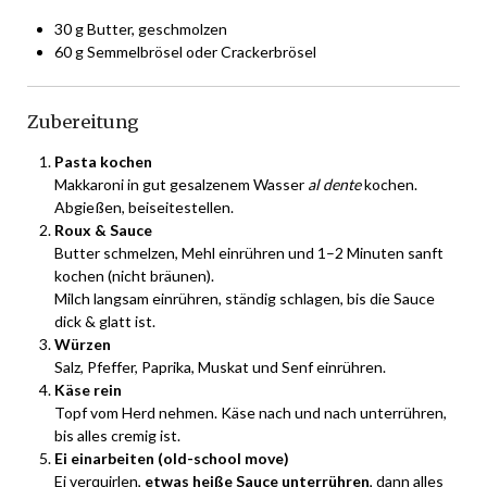
30 g Butter, geschmolzen
60 g Semmelbrösel oder Crackerbrösel
Zubereitung
Pasta kochen
Makkaroni in gut gesalzenem Wasser
al dente
kochen.
Abgießen, beiseitestellen.
Roux & Sauce
Butter schmelzen, Mehl einrühren und 1–2 Minuten sanft
kochen (nicht bräunen).
Milch langsam einrühren, ständig schlagen, bis die Sauce
dick & glatt ist.
Würzen
Salz, Pfeffer, Paprika, Muskat und Senf einrühren.
Käse rein
Topf vom Herd nehmen. Käse nach und nach unterrühren,
bis alles cremig ist.
Ei einarbeiten (old-school move)
Ei verquirlen,
etwas heiße Sauce unterrühren
, dann alles