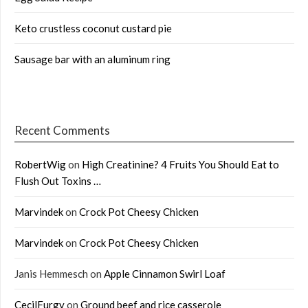
Keto crustless coconut custard pie
Sausage bar with an aluminum ring
Recent Comments
RobertWig
on
High Creatinine? 4 Fruits You Should Eat to
Flush Out Toxins …
Marvindek
on
Crock Pot Cheesy Chicken
Marvindek
on
Crock Pot Cheesy Chicken
Janis Hemmesch
on
Apple Cinnamon Swirl Loaf
CecilFurgy
on
Ground beef and rice casserole