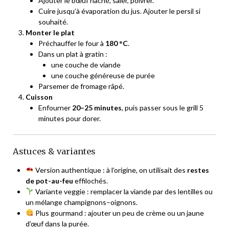
Ajouter le bœuf haché, saler, poivrer.
Cuire jusqu’à évaporation du jus. Ajouter le persil si
souhaité.
Monter le plat
Préchauffer le four à
180 °C
.
Dans un plat à gratin :
une couche de viande
une couche généreuse de purée
Parsemer de fromage râpé.
Cuisson
Enfourner
20–25 minutes
, puis passer sous le grill 5
minutes pour dorer.
Astuces & variantes
Version authentique : à l’origine, on utilisait des
restes
de pot-au-feu
effilochés.
Variante veggie : remplacer la viande par des lentilles ou
un mélange champignons–oignons.
Plus gourmand : ajouter un peu de crème ou un jaune
d’œuf dans la purée.