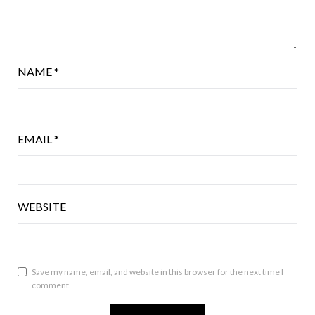
NAME
*
EMAIL
*
WEBSITE
Save my name, email, and website in this browser for the next time I
comment.