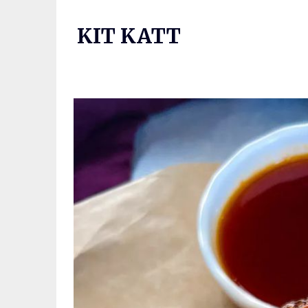
Skip
to
KIT KATT
content